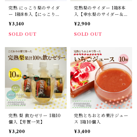
完熟 にっこり梨のサイダ
完熟梨のサイダー 1箱8本
ー 1箱8本入【にっこり梨
入【幸水梨のサイダー＆に
の祭だぁ～】
っこり梨の祭だぁ～】
¥3,140
¥2,900
SOLD OUT
SOLD OUT
完熟 梨 飲むゼリー 1箱10
完熟とちおとめ果汁ジュー
個入【芳賀一笑】
ス 1箱10個入
¥3,200
¥3,400